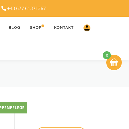
|
+43 677 61371367
BLOG
SHOP
KONTAKT
0
IPPENPFLEGE