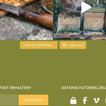
mehr von MOSTbee__
Folge uns!
POST ERHALTEN?
DATENSCHUTZERKLÄRU