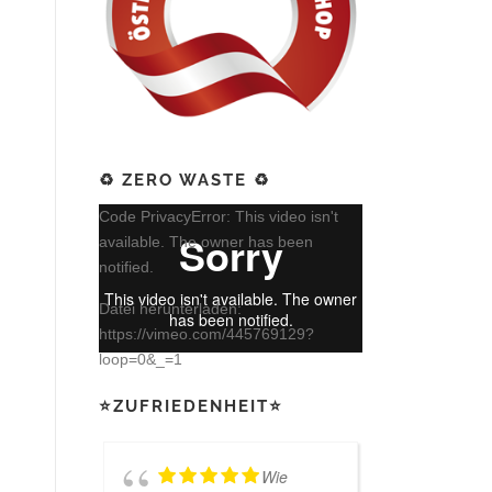
♻️ ZERO WASTE ♻️
Video-
Code PrivacyError: This video isn't
Player
available. The owner has been
notified.
Datei herunterladen:
https://vimeo.com/445769129?
loop=0&_=1
⭐ZUFRIEDENHEIT⭐
Wie