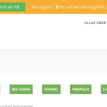
rei ab 70€
BioLogisch
|
Hör auf dein Bauchgefühl
ALLES ÜBER
BIO HONIG
OXYMEL
PROPOLIS
L
 Auswahl entsprechen.