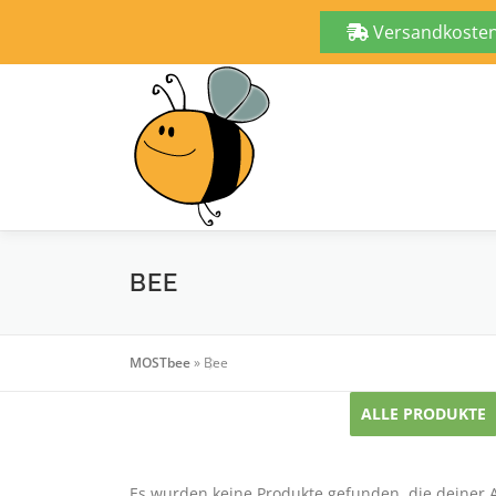
Versandkostenf
Zum
Inhalt
springen
BEE
MOSTbee
»
Bee
ALLE PRODUKTE
Es wurden keine Produkte gefunden, die deiner