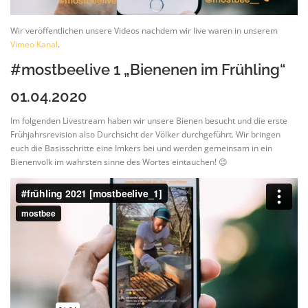
Wir veröffentlichen unsere Videos nachdem wir live waren in unserem
Vimeo Kanal
.
#mostbeelive 1 „Bienenen im Frühling“
01.04.2020
Im folgenden Livestream haben wir unsere Bienen besucht und die erste
Frühjahrsrevision also Durchsicht der Völker durchgeführt. Wir bringen
euch die Basisschritte eine Imkers bei und werden gemeinsam in ein
Bienenvolk im wahrsten sinne des Wortes eintauchen! 😉