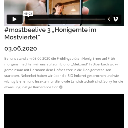
#mostbeelive 3 „Honigernte im
Mostviertel“
03.06.2020
Bei uns stand am 03.06.2020 die Frühlingsblüten Honig Ernte an! Früh
morgens machten wir uns auf zum Biohof „Metzned“ In Biberbach wo wir
gemeinsam mit Hermann dem Hofbesitzer in die Honigerntesaison
starteten. Nebenbei haben wir über die BIO Imkerei gesprochen und wie
wichtig Bienen und Insekten für die lokale Landwirtschaft sind. Sorry für die
etwas ungünstige Kameraposition 😉