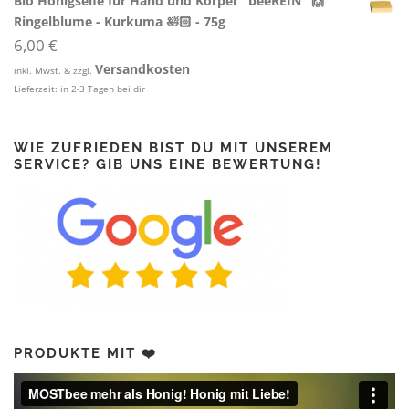
Bio Honigseife für Hand und Körper "beeREIN" 🙌
Ringelblume - Kurkuma 🛀🏻 - 75g
6,00
€
Versandkosten
inkl. Mwst. & zzgl.
Lieferzeit:
in 2-3 Tagen bei dir
WIE ZUFRIEDEN BIST DU MIT UNSEREM
SERVICE? GIB UNS EINE BEWERTUNG!
PRODUKTE MIT ❤️
Video-
Player