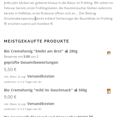
Jedes Jahr blicken wir gebannt hinaus in die Natur im Frühling. Wir sehen im
Februar bereits erste Frühlingsboten, die Haselsträucher blühen vielerorts
bereits in Vollblüte, erste Krokusse öffnen sich an ... Der Beitrag
Grünlandtemperatur🌡️leicht erklärt! Vorhersage der Baumblüte im Frühling
🌸 erschien zuerst auf mostbee ®.
MEISTGEKAUFTE PRODUKTE
Bio Cremehonig "bleibt am Brot" 🍯 280g
Bewertet mit
5.00
von 5
geprüfte Gesamtbewertungen
5,50
€
Versandkosten
inkl. Mwst. & zzgl.
Lieferzeit:
in 2-3 Tagen bei dir
Bio Cremehonig "mild im Geschmack" 🍯 500g
9,00
€
Versandkosten
inkl. Mwst. & zzgl.
Lieferzeit:
in 2-3 Tagen bei dir