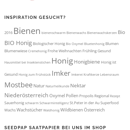
INSPIRATION GESUCHT?
Bienen
Bio
2016
bienenschwarm
Bienenwachs
Bienenwachskerzen
BIO Honig
Biologischer Honig
Blumen
Bio Oxymel
Bluetenhonig
Blumenwiese
Frohe Weihnachten
Frühling
Gesund
Cremehonig
Honig
Honigbiene
Honig ist
Hausmittel bei Insektenstichen
Imker
Gesund
Honig zum Frühstück
Imkerei
Kraftkerze
Lebensraum
Mostbee
Nektar
Natur
Naturheilkunde
Niederösterreich
Oxymel
Pollen
Propolis
Regional
Rezept
Sauerhonig
St.Peter in der Au
Superfood
schwarm
Schwarmintelligenz
Wachstücher
Wildbienen
Österreich
Wachs
Waldhonig
SEEDPAP SAATPAPIER BEI UNS IM SHOP