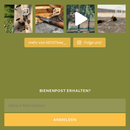
mehr von MOSTbee__
Folge uns!
BIENENPOST ERHALTEN?