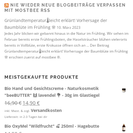
NIE WIEDER NEUE BLOGBEITRÄGE VERPASSEN
MIT MOSTBEE RSS
Grünlandtemperatur🌡️leicht erklärt! Vorhersage der
Baumblüte im Frühling 🌸
10. März 2023
Jedes Jahr blicken wir gebannt hinaus in die Natur im Frühling. Wir sehen im
Februar bereits erste Frühlingsboten, die Haselsträucher blühen vielerorts
bereits in Vollblüte, erste Krokusse öffnen sich an ... Der Beitrag
Grünlandtemperatur🌡️leicht erklärt! Vorhersage der Baumblüte im Frühling
🌸 erschien zuerst auf mostbee ®.
MEISTGEKAUFTE PRODUKTE
Bio Hand und Gesichtscreme - Naturkosmetik
"beeBUTTER" 🙌 lavendel 💐 - 30g im Glastiegel
U
A
16,90
€
14,90
€
r
k
Versandkosten
inkl. Mwst. & zzgl.
s
t
Lieferzeit:
in 2-3 Tagen bei dir
p
u
r
e
Bio OxyMel "Wildfrucht" 🍒 250ml - Hagebutte
ü
l