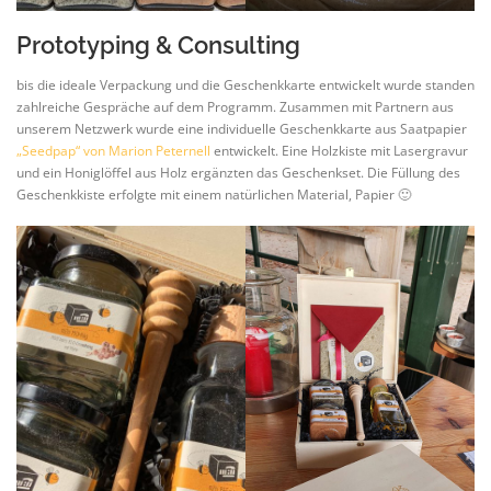
Prototyping & Consulting
bis die ideale Verpackung und die Geschenkkarte entwickelt wurde standen
zahlreiche Gespräche auf dem Programm. Zusammen mit Partnern aus
unserem Netzwerk wurde eine individuelle Geschenkkarte aus Saatpapier
„Seedpap“ von Marion Peternell
entwickelt. Eine Holzkiste mit Lasergravur
und ein Honiglöffel aus Holz ergänzten das Geschenkset. Die Füllung des
Geschenkkiste erfolgte mit einem natürlichen Material, Papier 🙂