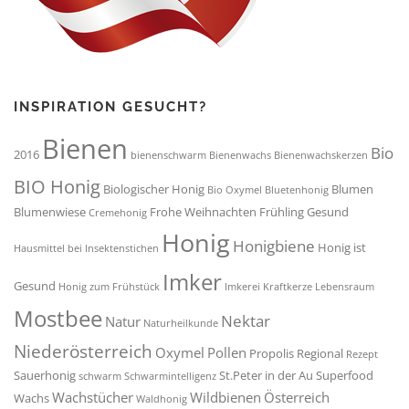
INSPIRATION GESUCHT?
Bienen
Bio
2016
bienenschwarm
Bienenwachs
Bienenwachskerzen
BIO Honig
Biologischer Honig
Blumen
Bio Oxymel
Bluetenhonig
Blumenwiese
Frohe Weihnachten
Frühling
Gesund
Cremehonig
Honig
Honigbiene
Honig ist
Hausmittel bei Insektenstichen
Imker
Gesund
Honig zum Frühstück
Imkerei
Kraftkerze
Lebensraum
Mostbee
Nektar
Natur
Naturheilkunde
Niederösterreich
Oxymel
Pollen
Propolis
Regional
Rezept
Sauerhonig
St.Peter in der Au
Superfood
schwarm
Schwarmintelligenz
Wachstücher
Wildbienen
Österreich
Wachs
Waldhonig