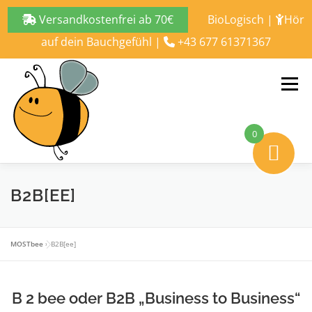
Versandkostenfrei ab 70€
BioLogisch
|
Hör
auf dein Bauchgefühl
|
+43 677 61371367
Zum
Inhalt
Menü
springen
0
ALLES ÜBER
BLOG
SHOP
KONTAKT
B2B[EE]
MOSTbee
»
B2B[ee]
B 2 bee oder B2B „Business to Business“