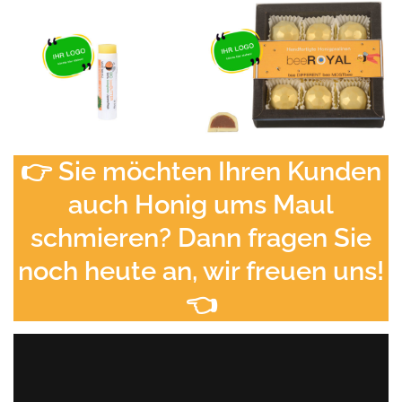
👉 Sie möchten Ihren Kunden
auch Honig ums Maul
schmieren? Dann fragen Sie
noch heute an, wir freuen uns!
👈