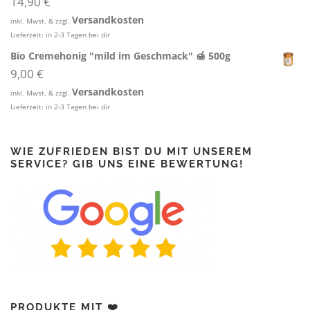
14,90
€
n
l
Versandkosten
g
e
inkl. Mwst. & zzgl.
Lieferzeit:
in 2-3 Tagen bei dir
l
r
i
P
Bio Cremehonig "mild im Geschmack" 🍯 500g
c
r
9,00
€
h
e
Versandkosten
e
i
inkl. Mwst. & zzgl.
r
s
Lieferzeit:
in 2-3 Tagen bei dir
P
i
r
s
e
t
WIE ZUFRIEDEN BIST DU MIT UNSEREM
i
:
SERVICE? GIB UNS EINE BEWERTUNG!
s
1
w
4
a
,
r
9
:
0
1
6
€
,
.
9
0
PRODUKTE MIT ❤️