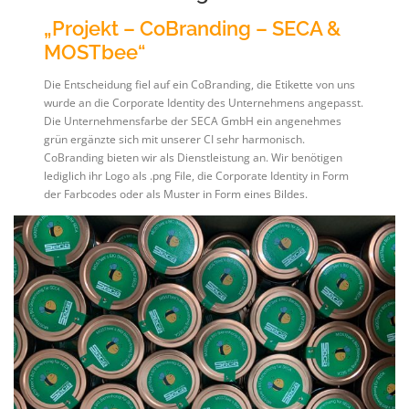
„Projekt – CoBranding – SECA &
MOSTbee“
Die Entscheidung fiel auf ein CoBranding, die Etikette von uns
wurde an die Corporate Identity des Unternehmens angepasst.
Die Unternehmensfarbe der SECA GmbH ein angenehmes
grün ergänzte sich mit unserer CI sehr harmonisch.
CoBranding bieten wir als Dienstleistung an. Wir benötigen
lediglich ihr Logo als .png File, die Corporate Identity in Form
der Farbcodes oder als Muster in Form eines Bildes.