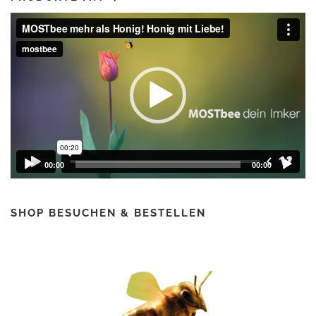
€
Video-
Player
00:00
00:00
SHOP BESUCHEN & BESTELLEN