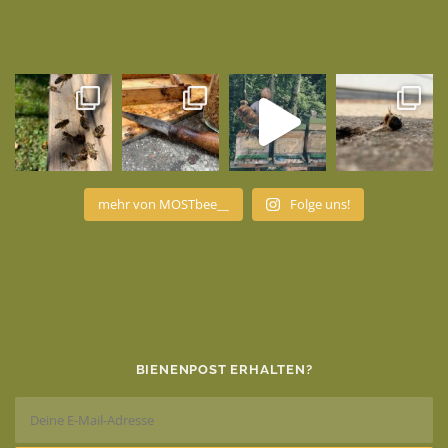
mehr von MOSTbee__
Folge uns!
BIENENPOST ERHALTEN?