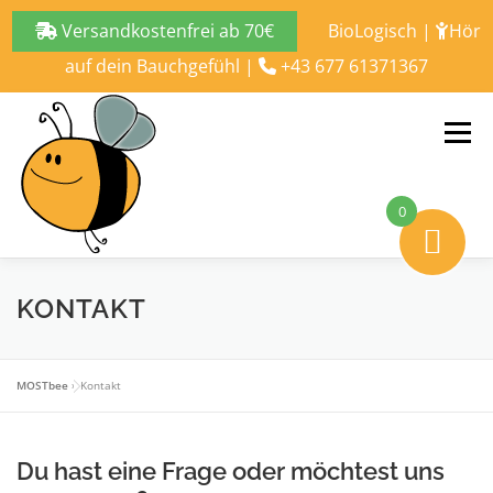
Versandkostenfrei ab 70€
BioLogisch
|
Hör
auf dein Bauchgefühl
|
+43 677 61371367
Zum
Inhalt
Menü
springen
0
ALLES ÜBER
BLOG
SHOP
KONTAKT
KONTAKT
MOSTbee
»
Kontakt
Du hast eine Frage oder möchtest uns