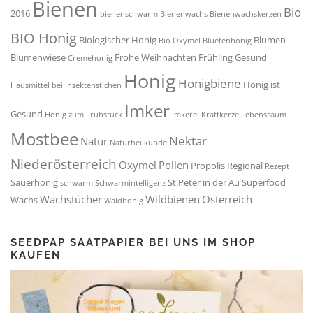
Bienen
Bio
2016
bienenschwarm
Bienenwachs
Bienenwachskerzen
BIO Honig
Biologischer Honig
Blumen
Bio Oxymel
Bluetenhonig
Blumenwiese
Frohe Weihnachten
Frühling
Gesund
Cremehonig
Honig
Honigbiene
Honig ist
Hausmittel bei Insektenstichen
Imker
Gesund
Honig zum Frühstück
Imkerei
Kraftkerze
Lebensraum
Mostbee
Nektar
Natur
Naturheilkunde
Niederösterreich
Oxymel
Pollen
Propolis
Regional
Rezept
Sauerhonig
St.Peter in der Au
Superfood
schwarm
Schwarmintelligenz
Wachstücher
Wildbienen
Österreich
Wachs
Waldhonig
SEEDPAP SAATPAPIER BEI UNS IM SHOP
KAUFEN