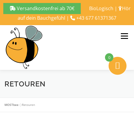
Versandkostenfrei ab 70€
BioLogisch
|
Hör
auf dein Bauchgefühl
|
+43 677 61371367
Zum
Inhalt
Menü
springen
0
ALLES ÜBER
BLOG
SHOP
KONTAKT
RETOUREN
MOSTbee
»
Retouren