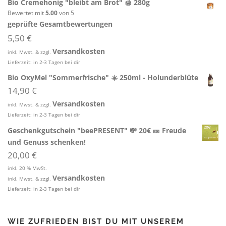
Bio Cremehonig "bleibt am Brot" 🍯 280g
Bewertet mit
5.00
von 5
geprüfte Gesamtbewertungen
5,50
€
Versandkosten
inkl. Mwst. & zzgl.
Lieferzeit:
in 2-3 Tagen bei dir
Bio OxyMel "Sommerfrische" ☀️ 250ml - Holunderblüte
14,90
€
Versandkosten
inkl. Mwst. & zzgl.
Lieferzeit:
in 2-3 Tagen bei dir
Geschenkgutschein "beePRESENT" 💸 20€ 🎫 Freude
und Genuss schenken!
20,00
€
inkl. 20 % MwSt.
Versandkosten
inkl. Mwst. & zzgl.
Lieferzeit:
in 2-3 Tagen bei dir
WIE ZUFRIEDEN BIST DU MIT UNSEREM