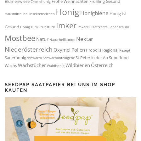
Blumenwiese
Frohe Weihnachten
Frühling
Gesund
Cremehonig
Honig
Honigbiene
Honig ist
Hausmittel bei Insektenstichen
Imker
Gesund
Honig zum Frühstück
Imkerei
Kraftkerze
Lebensraum
Mostbee
Nektar
Natur
Naturheilkunde
Niederösterreich
Oxymel
Pollen
Propolis
Regional
Rezept
Sauerhonig
St.Peter in der Au
Superfood
schwarm
Schwarmintelligenz
Wachstücher
Wildbienen
Österreich
Wachs
Waldhonig
SEEDPAP SAATPAPIER BEI UNS IM SHOP
KAUFEN