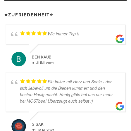
e
n
⭐ZUFRIEDENHEIT⭐
a
u
f
d
Wie immer Top !!
e
r
P
r
BEN KAUB
o
3. JUNI 2021
d
u
k
Ein Imker mit Herz und Seele - der
t
sich liebevoll um die Bienen kümmert und den
s
besten Honig macht. Honig gibts bei uns nur mehr
e
bei MOSTbee! Überzeugt euch selbst :)
i
t
e
g
S SAK
e
31. MAI 2021