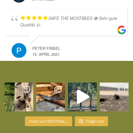
w
ä
h
SAFE THE MOSTBEES 🐝 Sehr gute
l
Qualität 👍
t
w
e
r
PETER FINSEL
d
15. APRIL 2021
e
n
mehr von MOSTbee__
Folge uns!