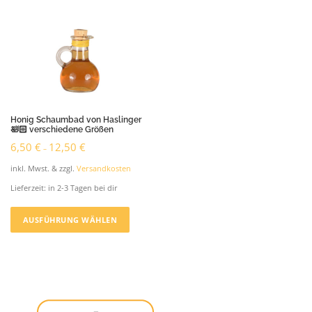
Honig Schaumbad von Haslinger
🛀🏻 verschiedene Größen
6,50
€
12,50
€
–
inkl. Mwst. & zzgl.
Versandkosten
Lieferzeit:
in 2-3 Tagen bei dir
D
i
AUSFÜHRUNG WÄHLEN
e
s
e
s
P
r