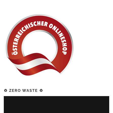
♻️ ZERO WASTE ♻️
Video-
Player