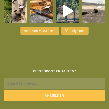
mehr von MOSTbee__
Folge uns!
BIENENPOST ERHALTEN?