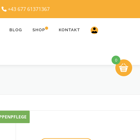
|
+43 677 61371367
BLOG
SHOP
KONTAKT
0
IPPENPFLEGE