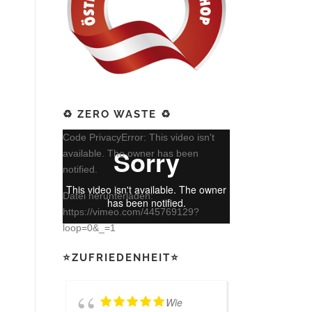
♻️ ZERO WASTE ♻️
Video-
Code PrivacyError: This video isn't
Player
available. The owner has been
notified.
Datei herunterladen:
https://vimeo.com/445769129?
loop=0&_=1
⭐ZUFRIEDENHEIT⭐
Wie