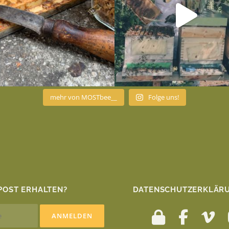
mehr von MOSTbee__
Folge uns!
POST ERHALTEN?
DATENSCHUTZERKLÄRU