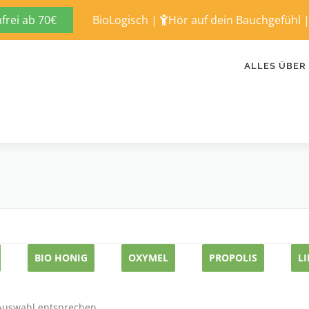
rei ab 70€
BioLogisch
|
Hör auf dein Bauchgefühl
ALLES ÜBER
BIO HONIG
OXYMEL
PROPOLIS
L
 Auswahl entsprechen.