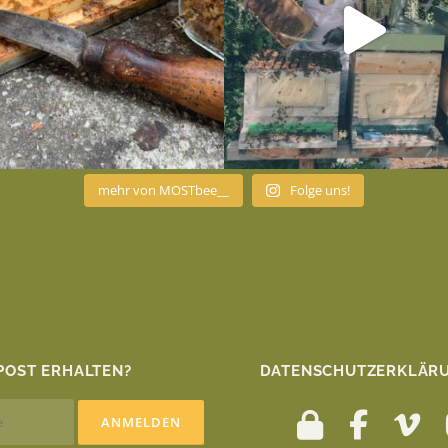
mehr von MOSTbee__
Folge uns!
POST ERHALTEN?
DATENSCHUTZERKLÄRU