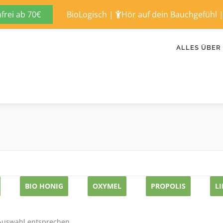
rei ab 70€
BioLogisch
|
Hör auf dein Bauchgefühl
ALLES ÜBER
BIO HONIG
OXYMEL
PROPOLIS
L
 Auswahl entsprechen.