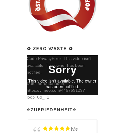
♻️ ZERO WASTE ♻️
Video-
Code PrivacyError: This video isn't
Player
available. The owner has been
notified.
Datei herunterladen:
https://vimeo.com/445769129?
loop=0&_=1
⭐ZUFRIEDENHEIT⭐
Wie