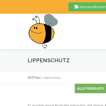
Versandkostenf
Zum
Inhalt
springen
LIPPENSCHUTZ
MOSTbee
»
Lippenschutz
ALLE PRODUKTE
Es wurden keine Produkte gefunden, die deiner