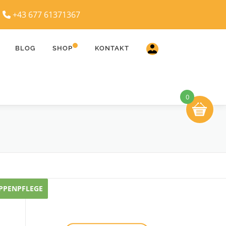
|
+43 677 61371367
BLOG
SHOP
KONTAKT
0
IPPENPFLEGE