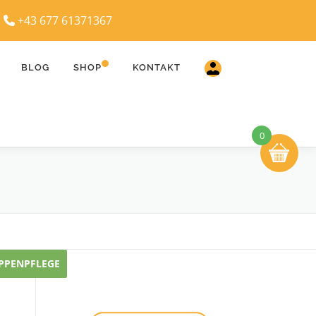
|
+43 677 61371367
BLOG
SHOP
KONTAKT
0
IPPENPFLEGE