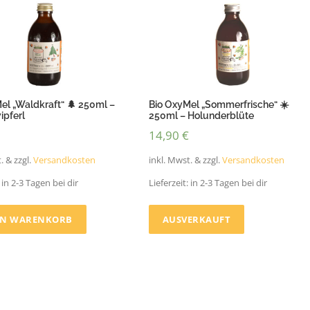
el „Waldkraft“ 🌲 250ml –
Bio OxyMel „Sommerfrische“ ☀️
ipferl
250ml – Holunderblüte
14,90
€
. & zzgl.
Versandkosten
inkl. Mwst. & zzgl.
Versandkosten
:
in 2-3 Tagen bei dir
Lieferzeit:
in 2-3 Tagen bei dir
EN WARENKORB
AUSVERKAUFT