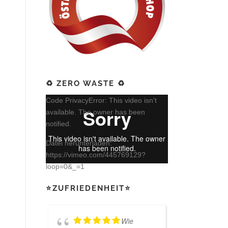
♻️ ZERO WASTE ♻️
Video-
Code PrivacyError: This video isn't
Player
available. The owner has been
notified.
Datei herunterladen:
https://vimeo.com/445769129?
loop=0&_=1
⭐ZUFRIEDENHEIT⭐
Wie