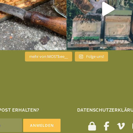
mehr von MOSTbee__
Folge uns!
POST ERHALTEN?
DATENSCHUTZERKLÄRU