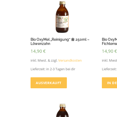
Bio OxyMel „Reinigung“ 🌼 250ml –
Bio OxyM
Löwenzahn
Fichtenw
14,90
€
14,90
€
inkl. Mwst. & zzgl.
Versandkosten
inkl. Mwst
Lieferzeit:
in 2-3 Tagen bei dir
Lieferzeit
AUSVERKAUFT
IN D