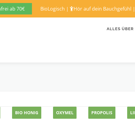
rei ab 70€
BioLogisch
|
Hör auf dein Bauchgefühl
ALLES ÜBER
BIO HONIG
OXYMEL
PROPOLIS
L