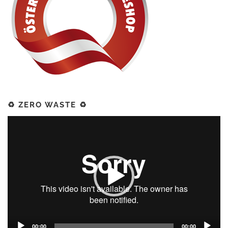
♻️ ZERO WASTE ♻️
Video-
Player
00:00
00:00