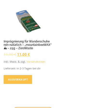
Imprägnierung für Wanderschuhe
rein natürlich – „mountainbeeWAX“
⛰️ – 25g – ZeroWaste
U
A
11,90
€
11,00
€
r
k
s
t
inkl. Mwst. & zzgl.
Versandkosten
p
u
Lieferzeit:
in 2-3 Tagen bei dir
r
e
ü
l
n
l
AUSVERKAUFT
g
e
l
r
i
P
c
r
h
e
e
i
r
s