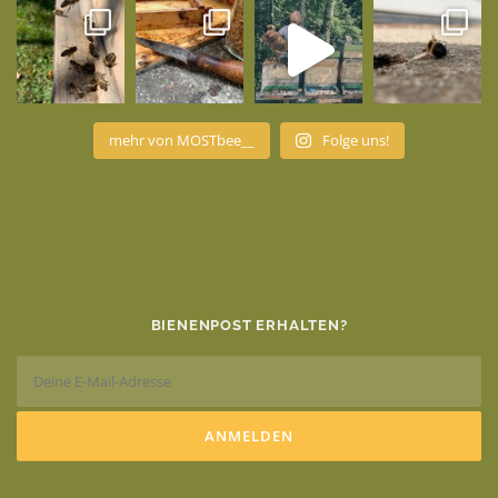
mehr von MOSTbee__
Folge uns!
BIENENPOST ERHALTEN?