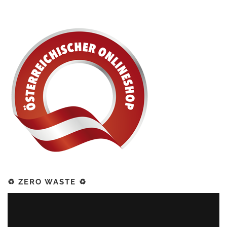
♻️ ZERO WASTE ♻️
Video-
Player