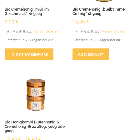
Bio Cremehonig „mild im
Bio Cremehonig „bleibt immer
Geschmack“ 🍯 500g
Cremig“ 🍯 900g
9,00
€
15,00
€
inkl. Mwst. & zzgl.
Versandkosten
inkl. Mwst. & zzgl.
Versandkosten
Lieferzeit:
in 2-3 Tagen bei dir
Lieferzeit:
in 2-3 Tagen bei dir
IN DEN WARENKORB
AUSVERKAUFT
Bio Honigkombi Blütenhonig &
Cremehonig 🍯 2x 280g, 500g oder
900g
10,90
€
29,90
€
–