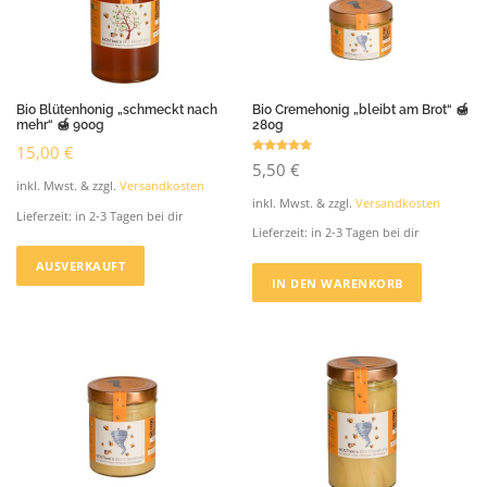
Bio Blütenhonig „schmeckt nach
Bio Cremehonig „bleibt am Brot“ 🍯
mehr“ 🍯 900g
280g
15,00
€
Bewertet mit
5,50
€
5.00
von 5
inkl. Mwst. & zzgl.
Versandkosten
inkl. Mwst. & zzgl.
Versandkosten
Lieferzeit:
in 2-3 Tagen bei dir
Lieferzeit:
in 2-3 Tagen bei dir
AUSVERKAUFT
IN DEN WARENKORB