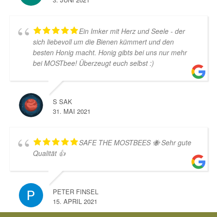
d
u
k
Ein Imker mit Herz und Seele - der
t
sich liebevoll um die Bienen kümmert und den
s
besten Honig macht. Honig gibts bei uns nur mehr
e
bei MOSTbee! Überzeugt euch selbst :)
i
t
e
g
S SAK
e
31. MAI 2021
w
ä
h
SAFE THE MOSTBEES 🐝 Sehr gute
l
Qualität 👍
t
w
e
r
PETER FINSEL
d
15. APRIL 2021
e
n