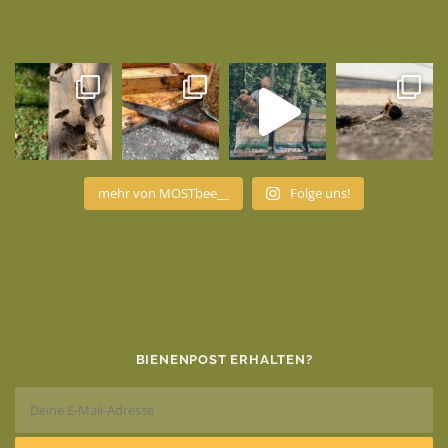
mehr von MOSTbee__
Folge uns!
BIENENPOST ERHALTEN?