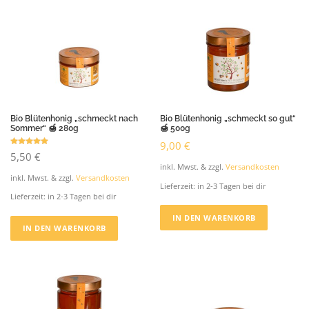
Bio Blütenhonig „schmeckt nach
Bio Blütenhonig „schmeckt so gut“
Sommer“ 🍯 280g
🍯 500g
9,00
€
Bewertet mit
5,50
€
5.00
von 5
inkl. Mwst. & zzgl.
Versandkosten
inkl. Mwst. & zzgl.
Versandkosten
Lieferzeit:
in 2-3 Tagen bei dir
Lieferzeit:
in 2-3 Tagen bei dir
IN DEN WARENKORB
IN DEN WARENKORB