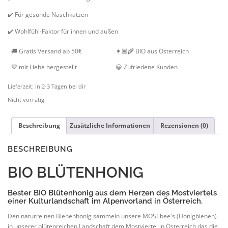
✔️ Für gesunde Naschkatzen
✔️ Wohlfühl-Faktor für innen und außen
🚚 Gratis Versand ab 50€
👩🏽‍🌾 BIO aus Österreich
💚 mit Liebe hergestellt
😀 Zufriedene Kunden
Lieferzeit:
in 2-3 Tagen bei dir
Nicht vorrätig
Beschreibung
Zusätzliche Informationen
Rezensionen (0)
BESCHREIBUNG
BIO BLÜTENHONIG
Bester BIO Blütenhonig aus dem Herzen des Mostviertels
einer Kulturlandschaft im Alpenvorland in Österreich.
Den naturreinen Bienenhonig sammeln unsere MOSTbee`s (Honigbienen)
in unserer blütenreichen Landschaft dem Mostviertel in Österreich das die