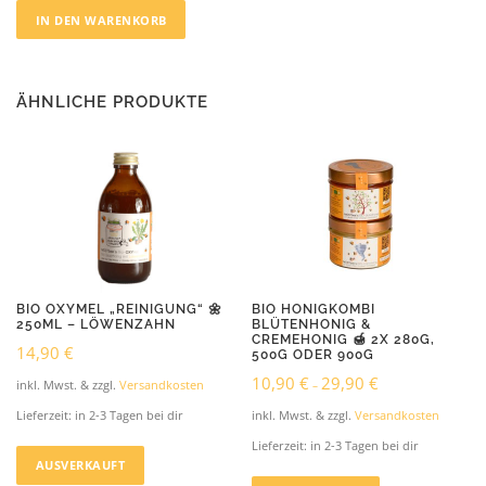
IN DEN WARENKORB
ÄHNLICHE PRODUKTE
BIO OXYMEL „REINIGUNG“ 🌼
BIO HONIGKOMBI
250ML – LÖWENZAHN
BLÜTENHONIG &
CREMEHONIG 🍯 2X 280G,
14,90
€
500G ODER 900G
10,90
€
29,90
€
inkl. Mwst. & zzgl.
Versandkosten
–
Lieferzeit:
in 2-3 Tagen bei dir
inkl. Mwst. & zzgl.
Versandkosten
Lieferzeit:
in 2-3 Tagen bei dir
AUSVERKAUFT
D