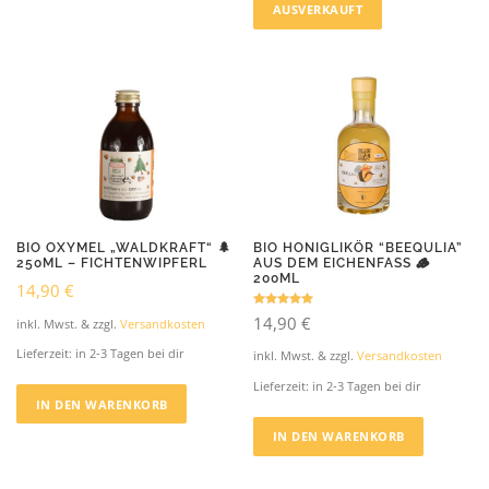
i
AUSVERKAUFT
e
s
e
s
P
r
o
d
u
k
BIO OXYMEL „WALDKRAFT“ 🌲
BIO HONIGLIKÖR “BEEQULIA”
t
250ML – FICHTENWIPFERL
AUS DEM EICHENFASS 🪵
w
200ML
14,90
€
e
i
Bewertet mit
14,90
€
inkl. Mwst. & zzgl.
Versandkosten
5.00
s
von 5
Lieferzeit:
in 2-3 Tagen bei dir
inkl. Mwst. & zzgl.
Versandkosten
t
m
Lieferzeit:
in 2-3 Tagen bei dir
e
IN DEN WARENKORB
h
IN DEN WARENKORB
r
e
r