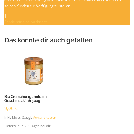
seinen Kunden zur Verfügung zu stellen.
|
Sende mir eine Nachricht
Das könnte dir auch gefallen …
Bio Cremehonig „mild im
Geschmack“ 🍯 500g
9,00
€
inkl. Mwst. & zzgl.
Versandkosten
Lieferzeit:
in 2-3 Tagen bei dir