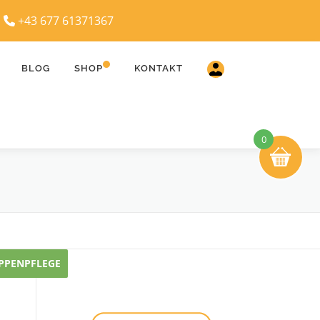
|
+43 677 61371367
BLOG
SHOP
KONTAKT
0
IPPENPFLEGE