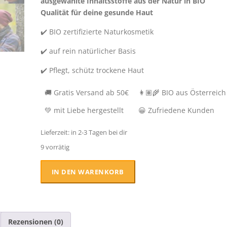
ausgewählte Inhaltsstoffe aus der Natur in BIO
n
l
Qualität für deine gesunde Haut
g
e
l
r
✔️ BIO zertifizierte Naturkosmetik
i
P
✔️ auf rein natürlicher Basis
c
r
h
e
✔️ Pflegt, schütz trockene Haut
e
i
r
s
🚚 Gratis Versand ab 50€
👩🏽‍🌾 BIO aus Österreich
P
i
r
s
💚 mit Liebe hergestellt
😀 Zufriedene Kunden
e
t
i
:
Lieferzeit:
in 2-3 Tagen bei dir
s
1
9 vorrätig
w
4
Bio
a
,
IN DEN WARENKORB
Hand
r
9
und
:
0
Gesichtscreme
1
-
6
€
Rezensionen (0)
Naturkosmetik
,
.