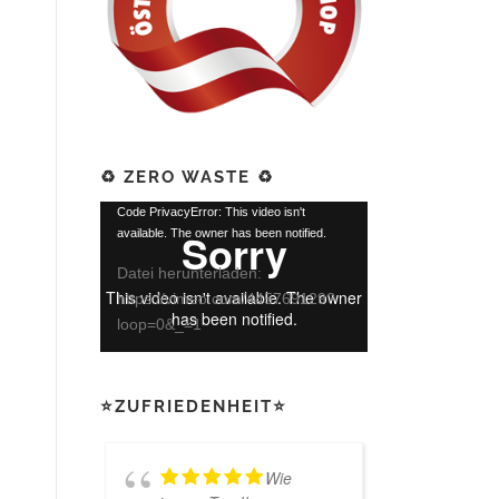
♻️ ZERO WASTE ♻️
Video-
Code PrivacyError: This video isn't
available. The owner has been notified.
Player
Datei herunterladen:
https://vimeo.com/445769129?
loop=0&_=1
⭐ZUFRIEDENHEIT⭐
Wie