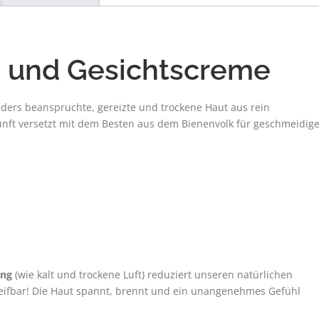
"beeBUTTER"
9
🙌
0
lavendel
d und Gesichtscreme
💐
€
-
30g
ders beanspruchte, gereizte und trockene Haut aus rein
im
nft versetzt mit dem Besten aus dem Bienenvolk für geschmeidig
Glastiegel
Menge
ng
(wie kalt und trockene Luft) reduziert unseren natürlichen
reifbar! Die Haut spannt, brennt und ein unangenehmes Gefühl