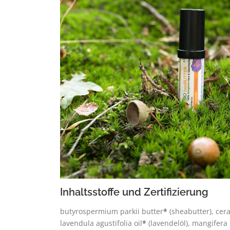
Inhaltsstoffe und Zertifizierung
butyrospermium parkii butter
*
(sheabutter), cer
lavendula agustifolia oil
*
(lavendelöl), mangifera 