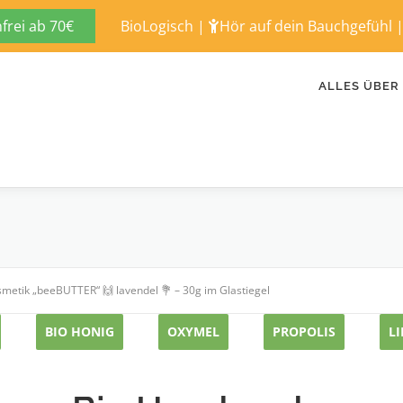
rei ab 70€
BioLogisch
|
Hör auf dein Bauchgefühl
ALLES ÜBER
metik „beeBUTTER“ 🙌 lavendel 💐 – 30g im Glastiegel
BIO HONIG
OXYMEL
PROPOLIS
L