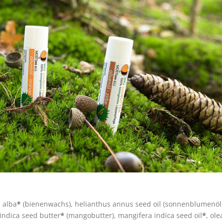
a alba
*
(bienenwachs), helianthus annus seed oil (sonnenblumenöl)
indica seed butter
*
(mangobutter), mangifera indica seed oil
*
, ole