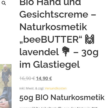
Bio Hand und
Gesichtscreme –
Naturkosmetik
„beeBUTTER“ 🙌
lavendel 💐 – 30g
im Glastiegel
U
A
16,90
€
14,90
€
r
k
s
t
inkl. Mwst. & zzgl.
Versandkosten
p
u
50g BIO Naturkosmetik
r
e
ü
l