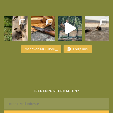
mehr von MOSTbee__
Folge uns!
BIENENPOST ERHALTEN?