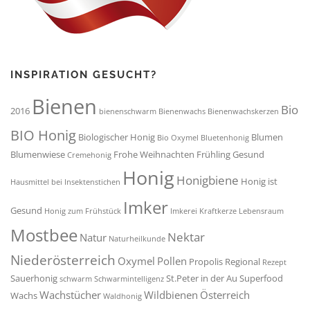
INSPIRATION GESUCHT?
Bienen
Bio
2016
bienenschwarm
Bienenwachs
Bienenwachskerzen
BIO Honig
Biologischer Honig
Blumen
Bio Oxymel
Bluetenhonig
Blumenwiese
Frohe Weihnachten
Frühling
Gesund
Cremehonig
Honig
Honigbiene
Honig ist
Hausmittel bei Insektenstichen
Imker
Gesund
Honig zum Frühstück
Imkerei
Kraftkerze
Lebensraum
Mostbee
Nektar
Natur
Naturheilkunde
Niederösterreich
Oxymel
Pollen
Propolis
Regional
Rezept
Sauerhonig
St.Peter in der Au
Superfood
schwarm
Schwarmintelligenz
Wachstücher
Wildbienen
Österreich
Wachs
Waldhonig