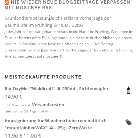
NIE WIEDER NEUE BLOGBEITRÄGE VERPASSEN
MIT MOSTBEE RSS
Grünlandtemperatur🌡️leicht erklärt! Vorhersage der
Baumblüte im Frühling 🌸
10. März 2023
Jedes Jahr blicken wir gebannt hinaus in die Natur im Frühling. Wir sehen im
Februar bereits erste Frühlingsboten, die Haselsträucher blühen vielerorts
bereits in Vollblüte, erste Krokusse öffnen sich an ... Der Beitrag
Grünlandtemperatur🌡️leicht erklärt! Vorhersage der Baumblüte im Frühling
🌸 erschien zuerst auf mostbee ®.
MEISTGEKAUFTE PRODUKTE
Bio OxyMel "Waldkraft" 🌲 250ml - Fichtenwipferl
14,90
€
Versandkosten
inkl. Mwst. & zzgl.
Lieferzeit:
in 2-3 Tagen bei dir
Imprägnierung für Wanderschuhe rein natürlich -
"mountainbeeWAX" ⛰️ - 25g - ZeroWaste
U
A
11,90
€
11,00
€