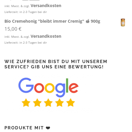
r
k
Versandkosten
inkl. Mwst. & zzgl.
s
t
Lieferzeit:
in 2-3 Tagen bei dir
p
u
r
e
Bio Cremehonig "bleibt immer Cremig" 🍯 900g
ü
l
15,00
€
n
l
Versandkosten
g
e
inkl. Mwst. & zzgl.
Lieferzeit:
in 2-3 Tagen bei dir
l
r
i
P
c
r
h
e
WIE ZUFRIEDEN BIST DU MIT UNSEREM
SERVICE? GIB UNS EINE BEWERTUNG!
e
i
r
s
P
i
r
s
e
t
i
:
s
1
w
1
a
,
r
0
:
0
PRODUKTE MIT ❤️
1