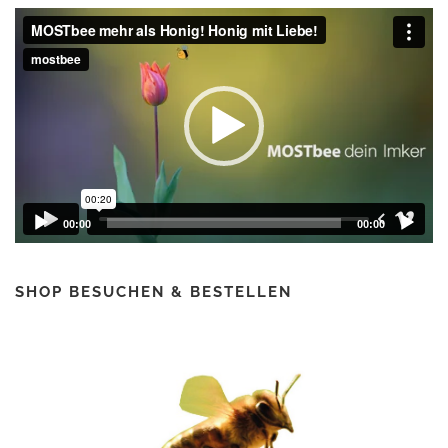
Video-
1
€
Player
,
.
9
0
€
00:00
00:00
SHOP BESUCHEN & BESTELLEN