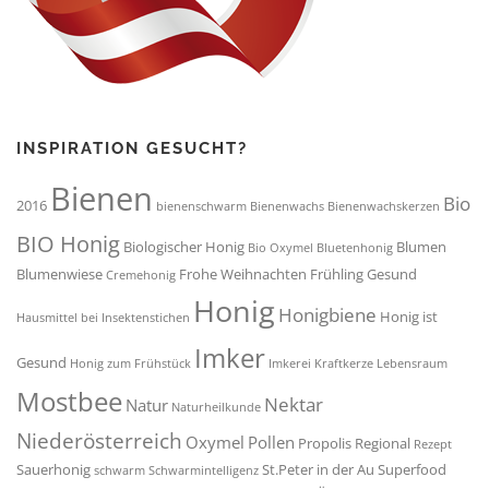
INSPIRATION GESUCHT?
Bienen
Bio
2016
bienenschwarm
Bienenwachs
Bienenwachskerzen
BIO Honig
Biologischer Honig
Blumen
Bio Oxymel
Bluetenhonig
Blumenwiese
Frohe Weihnachten
Frühling
Gesund
Cremehonig
Honig
Honigbiene
Honig ist
Hausmittel bei Insektenstichen
Imker
Gesund
Honig zum Frühstück
Imkerei
Kraftkerze
Lebensraum
Mostbee
Nektar
Natur
Naturheilkunde
Niederösterreich
Oxymel
Pollen
Propolis
Regional
Rezept
Sauerhonig
St.Peter in der Au
Superfood
schwarm
Schwarmintelligenz