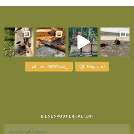
mehr von MOSTbee__
Folge uns!
BIENENPOST ERHALTEN?