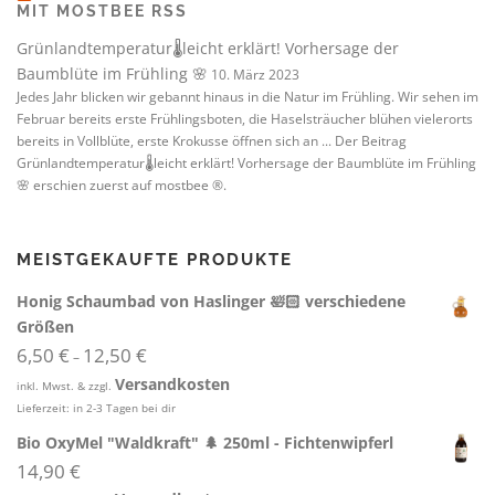
MIT MOSTBEE RSS
Grünlandtemperatur🌡️leicht erklärt! Vorhersage der
Baumblüte im Frühling 🌸
10. März 2023
Jedes Jahr blicken wir gebannt hinaus in die Natur im Frühling. Wir sehen im
Februar bereits erste Frühlingsboten, die Haselsträucher blühen vielerorts
bereits in Vollblüte, erste Krokusse öffnen sich an ... Der Beitrag
Grünlandtemperatur🌡️leicht erklärt! Vorhersage der Baumblüte im Frühling
🌸 erschien zuerst auf mostbee ®.
MEISTGEKAUFTE PRODUKTE
Honig Schaumbad von Haslinger 🛀🏻 verschiedene
Größen
6,50
€
12,50
€
–
Versandkosten
inkl. Mwst. & zzgl.
Lieferzeit:
in 2-3 Tagen bei dir
Bio OxyMel "Waldkraft" 🌲 250ml - Fichtenwipferl
14,90
€