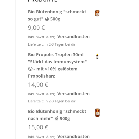
PRODUKTE
Bio Blütenhonig "schmeckt
so gut" 🍯 500g
9,00
€
Versandkosten
inkl. Mwst. & zzgl.
Lieferzeit:
in 2-3 Tagen bei dir
Bio Propolis Tropfen 30ml
"Stärkt das Immunsystem"
🤧 - mit >16% gelöstem
Propolisharz
14,90
€
Versandkosten
inkl. Mwst. & zzgl.
Lieferzeit:
in 2-3 Tagen bei dir
Bio Blütenhonig "schmeckt
nach mehr" 🍯 900g
15,00
€
Versandkosten
inkl. Mwst. & zzgl.