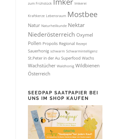
Imker
zum Frühstück
Imkerei
Mostbee
Kraftkerze
Lebensraum
Nektar
Natur
Naturheilkunde
Niederösterreich
Oxymel
Pollen
Propolis
Regional
Rezept
Sauerhonig
schwarm
Schwarmintelligenz
St.Peter in der Au
Superfood
Wachs
Wachstücher
Wildbienen
Waldhonig
Österreich
SEEDPAP SAATPAPIER BEI
UNS IM SHOP KAUFEN