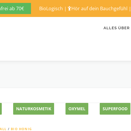
rei ab 70€
BioLogisch
|
Hör auf dein Bauchgefühl
ALLES ÜBER
NATURKOSMETIK
OXYMEL
SUPERFOOD
ALL
/
BIO HONIG