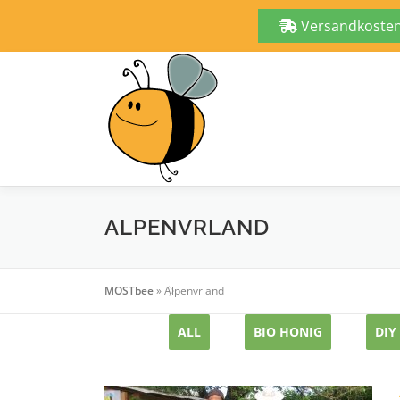
Versandkostenf
Zum
Inhalt
springen
ALPENVRLAND
MOSTbee
»
Alpenvrland
ALL
BIO HONIG
DIY