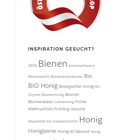
INSPIRATION GESUCHT?
Bienen
2016
bienenschwarm
Bio
Bienenwachs
Bienenwachskerzen
BIO Honig
Biologischer Honig
Bio
Blumen
Oxymel
Bluetenhonig
Blumenwiese
Frohe
Cremehonig
Weihnachten
Frühling
Gesund
Honig
Hausmittel bei Insektenstichen
Honigbiene
Honig ist Gesund
Honig