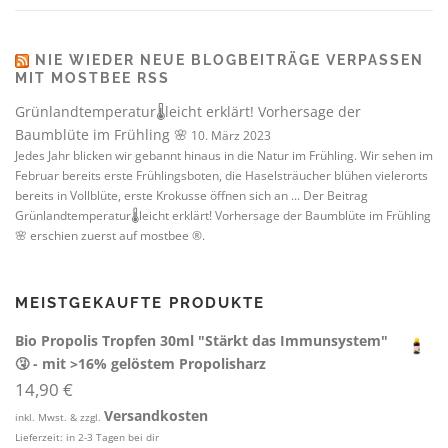
NIE WIEDER NEUE BLOGBEITRÄGE VERPASSEN
MIT MOSTBEE RSS
Grünlandtemperatur🌡️leicht erklärt! Vorhersage der
Baumblüte im Frühling 🌸
10. März 2023
Jedes Jahr blicken wir gebannt hinaus in die Natur im Frühling. Wir sehen im
Februar bereits erste Frühlingsboten, die Haselsträucher blühen vielerorts
bereits in Vollblüte, erste Krokusse öffnen sich an ... Der Beitrag
Grünlandtemperatur🌡️leicht erklärt! Vorhersage der Baumblüte im Frühling
🌸 erschien zuerst auf mostbee ®.
MEISTGEKAUFTE PRODUKTE
Bio Propolis Tropfen 30ml "Stärkt das Immunsystem"
🤧 - mit >16% gelöstem Propolisharz
14,90
€
Versandkosten
inkl. Mwst. & zzgl.
Lieferzeit:
in 2-3 Tagen bei dir