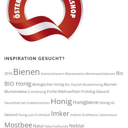
INSPIRATION GESUCHT?
Bienen
Bio
2016
bienenschwarm
Bienenwachs
Bienenwachskerzen
BIO Honig
Biologischer Honig
Blumen
Bio Oxymel
Bluetenhonig
Blumenwiese
Frohe Weihnachten
Frühling
Gesund
Cremehonig
Honig
Honigbiene
Honig ist
Hausmittel bei Insektenstichen
Imker
Gesund
Honig zum Frühstück
Imkerei
Kraftkerze
Lebensraum
Mostbee
Nektar
Natur
Naturheilkunde