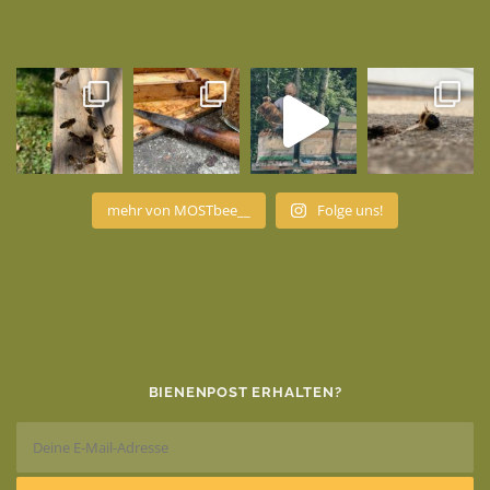
mehr von MOSTbee__
Folge uns!
BIENENPOST ERHALTEN?