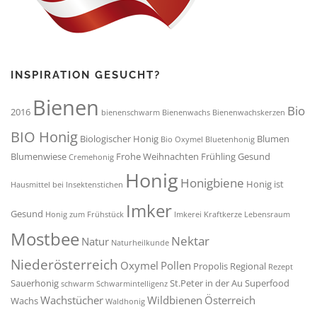
INSPIRATION GESUCHT?
Bienen
Bio
2016
bienenschwarm
Bienenwachs
Bienenwachskerzen
BIO Honig
Biologischer Honig
Blumen
Bio Oxymel
Bluetenhonig
Blumenwiese
Frohe Weihnachten
Frühling
Gesund
Cremehonig
Honig
Honigbiene
Honig ist
Hausmittel bei Insektenstichen
Imker
Gesund
Honig zum Frühstück
Imkerei
Kraftkerze
Lebensraum
Mostbee
Nektar
Natur
Naturheilkunde
Niederösterreich
Oxymel
Pollen
Propolis
Regional
Rezept
Sauerhonig
St.Peter in der Au
Superfood
schwarm
Schwarmintelligenz
Wachstücher
Wildbienen
Österreich
Wachs
Waldhonig