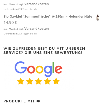
5.00
von 5
Versandkosten
inkl. Mwst. & zzgl.
Lieferzeit:
in 2-3 Tagen bei dir
Bio OxyMel "Sommerfrische" ☀️ 250ml - Holunderblüte
14,90
€
Versandkosten
inkl. Mwst. & zzgl.
Lieferzeit:
in 2-3 Tagen bei dir
WIE ZUFRIEDEN BIST DU MIT UNSEREM
SERVICE? GIB UNS EINE BEWERTUNG!
PRODUKTE MIT ❤️