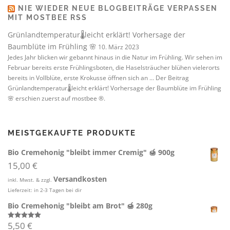
NIE WIEDER NEUE BLOGBEITRÄGE VERPASSEN
MIT MOSTBEE RSS
Grünlandtemperatur🌡️leicht erklärt! Vorhersage der
Baumblüte im Frühling 🌸
10. März 2023
Jedes Jahr blicken wir gebannt hinaus in die Natur im Frühling. Wir sehen im
Februar bereits erste Frühlingsboten, die Haselsträucher blühen vielerorts
bereits in Vollblüte, erste Krokusse öffnen sich an ... Der Beitrag
Grünlandtemperatur🌡️leicht erklärt! Vorhersage der Baumblüte im Frühling
🌸 erschien zuerst auf mostbee ®.
MEISTGEKAUFTE PRODUKTE
Bio Cremehonig "bleibt immer Cremig" 🍯 900g
15,00
€
Versandkosten
inkl. Mwst. & zzgl.
Lieferzeit:
in 2-3 Tagen bei dir
Bio Cremehonig "bleibt am Brot" 🍯 280g
5,50
€
Bewertet mit