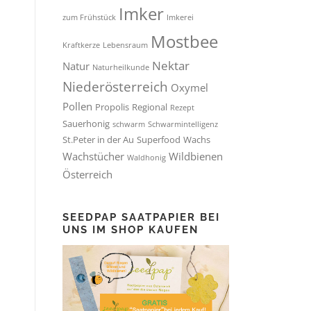
Imker
zum Frühstück
Imkerei
Mostbee
Kraftkerze
Lebensraum
Nektar
Natur
Naturheilkunde
Niederösterreich
Oxymel
Pollen
Propolis
Regional
Rezept
Sauerhonig
schwarm
Schwarmintelligenz
St.Peter in der Au
Superfood
Wachs
Wachstücher
Wildbienen
Waldhonig
Österreich
SEEDPAP SAATPAPIER BEI
UNS IM SHOP KAUFEN