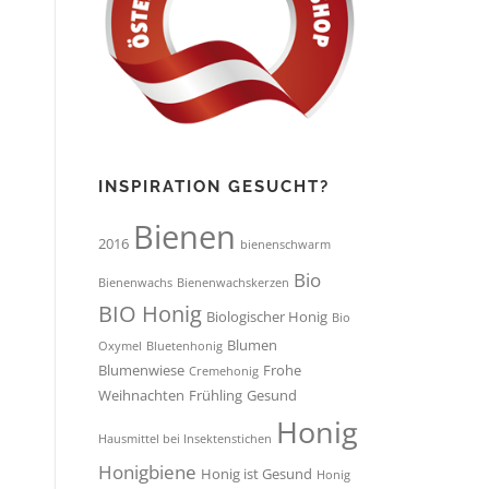
INSPIRATION GESUCHT?
Bienen
2016
bienenschwarm
Bio
Bienenwachs
Bienenwachskerzen
BIO Honig
Biologischer Honig
Bio
Blumen
Oxymel
Bluetenhonig
Blumenwiese
Frohe
Cremehonig
Weihnachten
Frühling
Gesund
Honig
Hausmittel bei Insektenstichen
Honigbiene
Honig ist Gesund
Honig