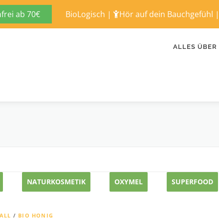
rei ab 70€
BioLogisch
|
Hör auf dein Bauchgefühl
ALLES ÜBER
NATURKOSMETIK
OXYMEL
SUPERFOOD
ALL
/
BIO HONIG