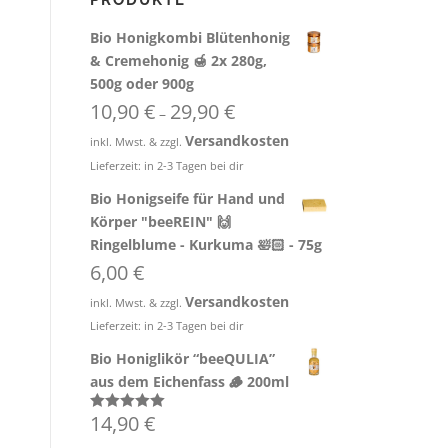
PRODUKTE
Bio Honigkombi Blütenhonig
& Cremehonig 🍯 2x 280g,
500g oder 900g
10,90
€
29,90
€
–
Versandkosten
inkl. Mwst. & zzgl.
Lieferzeit:
in 2-3 Tagen bei dir
Bio Honigseife für Hand und
Körper "beeREIN" 🙌
Ringelblume - Kurkuma 🛀🏻 - 75g
6,00
€
Versandkosten
inkl. Mwst. & zzgl.
Lieferzeit:
in 2-3 Tagen bei dir
Bio Honiglikör “beeQULIA”
aus dem Eichenfass 🪵 200ml
14,90
€
Bewertet mit
5.00
von 5