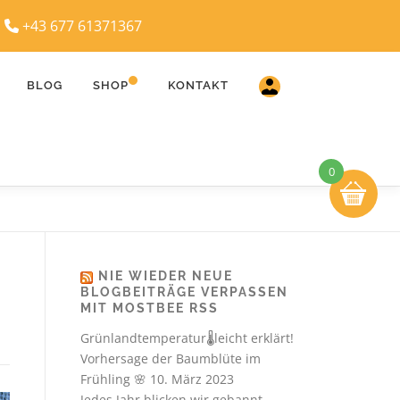
|
+43 677 61371367
BLOG
SHOP
KONTAKT
0
NIE WIEDER NEUE
BLOGBEITRÄGE VERPASSEN
MIT MOSTBEE RSS
Grünlandtemperatur🌡️leicht erklärt!
Vorhersage der Baumblüte im
Frühling 🌸
10. März 2023
Jedes Jahr blicken wir gebannt