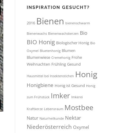
INSPIRATION GESUCHT?
Bienen
2016
bienenschwarm
Bio
Bienenwachs
Bienenwachskerzen
BIO Honig
Biologischer Honig
Bio
Blumen
Oxymel
Bluetenhonig
Blumenwiese
Frohe
Cremehonig
Weihnachten
Frühling
Gesund
Honig
Hausmittel bei Insektenstichen
Honigbiene
Honig ist Gesund
Honig
Imker
zum Frühstück
Imkerei
Mostbee
Kraftkerze
Lebensraum
Nektar
Natur
Naturheilkunde
Niederösterreich
Oxymel