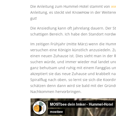
Die Anleitung zum Hummel-Hotel stammt von
ww
Anleitung, es steckt viel KnowHow in der Weiter
gut!
Die Ansiedlung kann oft jahrelang dauern. Der St
schattigen Bereich. Ich habe den Standort nor
Im zeitigen Frühjahr (mitte März) wenn die Hu
versuchen eine Königin künstlich anzusiedeln. 
einen neuen Zuhause ist. Dies sieht man in der 
suchen würde, und immer wieder mal landet und 
ganz behutsam und ruhig mit einem Fangglas uns
akzeptiert sie das neue Zuhause und krabbelt na
Spiralflug nach oben, so lernt sie sich die Koord
schätzen denn dann wird sie bald mit der Gründu
Nachkommen hervorbringen.