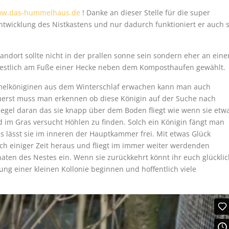
w.das-hummelhaus.de
! Danke an dieser Stelle für die super
entwicklung des Nistkastens und nur dadurch funktioniert er auch 
andort sollte nicht in der prallen sonne sein sondern eher an ein
dwestlich am Fuße einer Hecke neben dem Komposthaufen gewählt.
mmelköniginen aus dem Winterschlaf erwachen kann man auch
Zuerst muss man erkennen ob diese Königin auf der Suche nach
Regel daran das sie knapp über dem Boden fliegt wie wenn sie etw
im Gras versucht Höhlen zu finden. Solch ein Königin fängt man
 lässt sie im inneren der Hauptkammer frei. Mit etwas Glück
ch einiger Zeit heraus und fliegt im immer weiter werdenden
inaten des Nestes ein. Wenn sie zurückkehrt könnt ihr euch glückli
ng einer kleinen Kollonie beginnen und hoffentlich viele