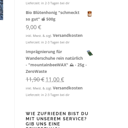
Lieferzeit:
in 2-3 Tagen bei dir
Bio Blütenhonig "schmeckt
so gut" 🍯 500g
9,00
€
Versandkosten
inkl. Mwst. & zzgl.
Lieferzeit:
in 2-3 Tagen bei dir
Imprägnierung für
Wanderschuhe rein natürlich
- "mountainbeeWAX" ⛰️ - 25g -
ZeroWaste
U
A
11,90
€
11,00
€
r
k
Versandkosten
inkl. Mwst. & zzgl.
s
t
Lieferzeit:
in 2-3 Tagen bei dir
p
u
r
e
ü
l
WIE ZUFRIEDEN BIST DU
n
l
MIT UNSEREM SERVICE?
g
e
GIB UNS EINE