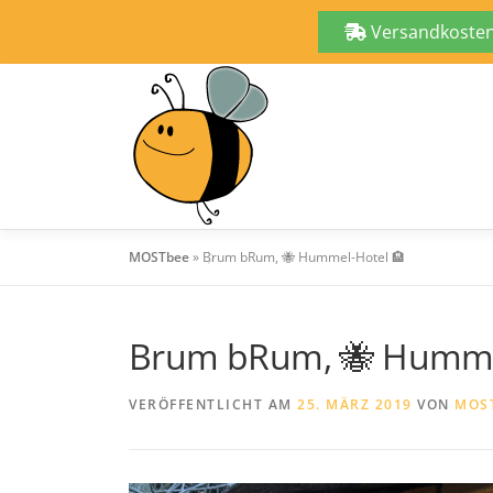
Versandkostenf
Zum
Inhalt
springen
MOSTbee
»
Brum bRum, 🐝 Hummel-Hotel 🏨
Brum bRum, 🐝 Humme
VERÖFFENTLICHT AM
25. MÄRZ 2019
VON
MOS