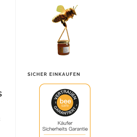
€
SICHER EINKAUFEN
s
k