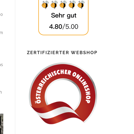
so
em
ZERTIFIZIERTER WEBSHOP
as
ch