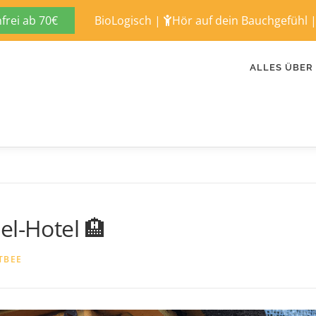
rei ab 70€
BioLogisch
|
Hör auf dein Bauchgefühl
ALLES ÜBER
l-Hotel 🏨
TBEE