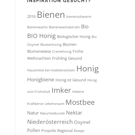
INSPIRATION GESUCHT?
Bienen
2016
bienenschwarm
Bio
Bienenwachs
Bienenwachskerzen
BIO Honig
Biologischer Honig
Bio
Blumen
Oxymel
Bluetenhonig
Blumenwiese
Frohe
Cremehonig
Weihnachten
Frühling
Gesund
Honig
Hausmittel bei Insektenstichen
Honigbiene
Honig ist Gesund
Honig
Imker
zum Frühstück
Imkerei
Mostbee
Kraftkerze
Lebensraum
Nektar
Natur
Naturheilkunde
Niederösterreich
Oxymel
Pollen
Propolis
Regional
Rezept