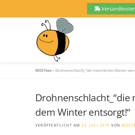
Versandkostenf
Zum
Inhalt
springen
MOSTbee
»
Drohnenschlacht_”die mänchlichen Bienen werd
Drohnenschlacht_“die 
dem Winter entsorgt!“
VERÖFFENTLICHT AM
23. JULI 2016
VON
MOST