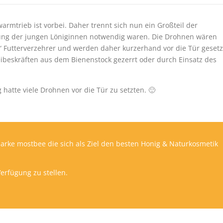
rmtrieb ist vorbei. Daher trennt sich nun ein Großteil der
tung der jungen Löniginnen notwendig waren. Die Drohnen wären
Futterverzehrer und werden daher kurzerhand vor die Tür gesetz
ibeskräften aus dem Bienenstock gezerrt oder durch Einsatz des
 hatte viele Drohnen vor die Tür zu setzten. 🙂
Marke mostbee die sich als Ziel den besten Honig & Naturkosmetik
rfügung zu stellen.