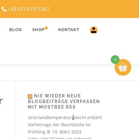
|
+43 677 61371367
BLOG
SHOP
KONTAKT
0
NIE WIEDER NEUE
r
BLOGBEITRÄGE VERPASSEN
MIT MOSTBEE RSS
Grünlandtemperatur🌡️leicht erklärt!
Vorhersage der Baumblüte im
Frühling 🌸
10. März 2023
Jedes Jahr blicken wir gebannt