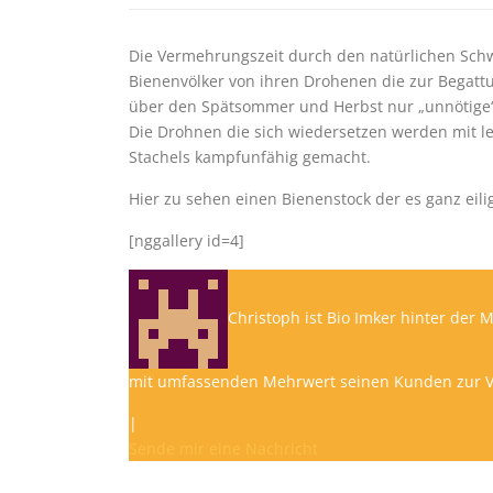
Die Vermehrungszeit durch den natürlichen Schwa
Bienenvölker von ihren Drohenen die zur Begat
über den Spätsommer und Herbst nur „unnötige“ 
Die Drohnen die sich wiedersetzen werden mit le
Stachels kampfunfähig gemacht.
Hier zu sehen einen Bienenstock der es ganz eilig
[nggallery id=4]
Christoph ist Bio Imker hinter der 
mit umfassenden Mehrwert seinen Kunden zur Ve
|
Sende mir eine Nachricht