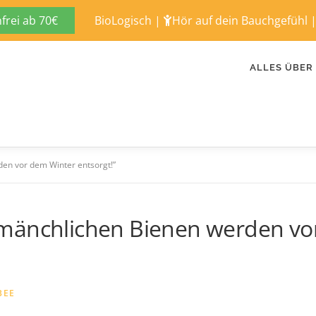
rei ab 70€
BioLogisch
|
Hör auf dein Bauchgefühl
ALLES ÜBER
en vor dem Winter entsorgt!”
mänchlichen Bienen werden vo
BEE