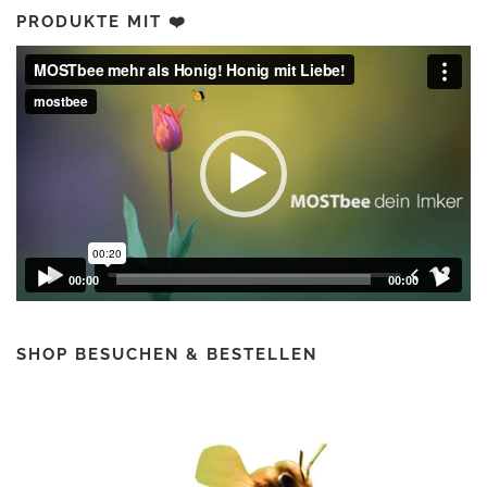
e
t
PRODUKTE MIT ❤️
i
:
Video-
s
2
Player
w
,
a
5
r
0
:
4
€
,
.
5
0
€
00:00
00:00
SHOP BESUCHEN & BESTELLEN