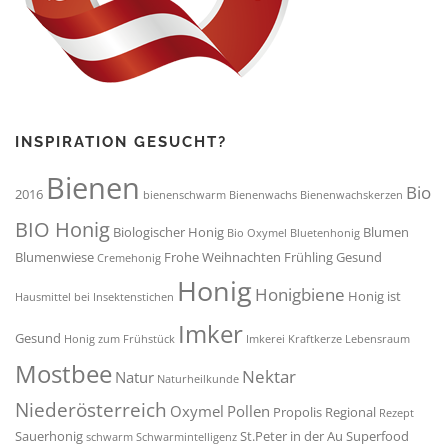
INSPIRATION GESUCHT?
Bienen
Bio
2016
bienenschwarm
Bienenwachs
Bienenwachskerzen
BIO Honig
Biologischer Honig
Blumen
Bio Oxymel
Bluetenhonig
Blumenwiese
Frohe Weihnachten
Frühling
Gesund
Cremehonig
Honig
Honigbiene
Honig ist
Hausmittel bei Insektenstichen
Imker
Gesund
Honig zum Frühstück
Imkerei
Kraftkerze
Lebensraum
Mostbee
Nektar
Natur
Naturheilkunde
Niederösterreich
Oxymel
Pollen
Propolis
Regional
Rezept
Sauerhonig
St.Peter in der Au
Superfood
schwarm
Schwarmintelligenz