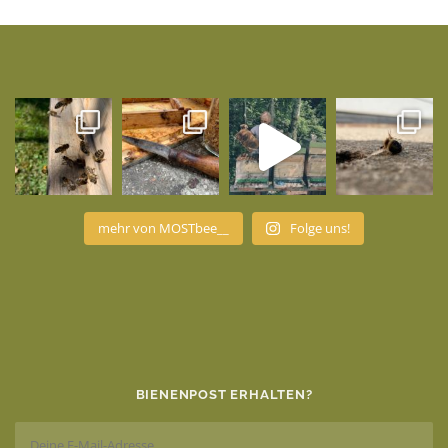
mehr von MOSTbee__
Folge uns!
BIENENPOST ERHALTEN?