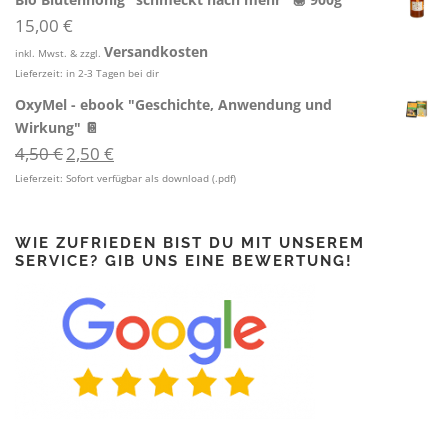
15,00
€
Versandkosten
inkl. Mwst. & zzgl.
Lieferzeit:
in 2-3 Tagen bei dir
OxyMel - ebook "Geschichte, Anwendung und
Wirkung" 📔
U
A
4,50
€
2,50
€
r
k
Lieferzeit:
Sofort verfügbar als download (.pdf)
s
t
p
u
r
e
WIE ZUFRIEDEN BIST DU MIT UNSEREM
ü
l
SERVICE? GIB UNS EINE BEWERTUNG!
n
l
g
e
l
r
i
P
c
r
h
e
e
i
r
s
P
i
r
s