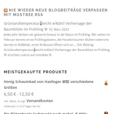
NIE WIEDER NEUE BLOGBEITRÄGE VERPASSEN
MIT MOSTBEE RSS
Grünlandtemperatur🌡️leicht erklärt! Vorhersage der
Baumblüte im Frühling 🌸
10. März 2023
Jedes Jahr blicken wir gebannt hinaus in die Natur im Frühling. Wir sehen im
Februar bereits erste Frühlingsboten, die Haselsträucher blühen vielerorts
bereits in Vollblüte, erste Krokusse öffnen sich an ... Der Beitrag
Grünlandtemperatur🌡️leicht erklärt! Vorhersage der Baumblüte im Frühling
🌸 erschien zuerst auf mostbee ®.
MEISTGEKAUFTE PRODUKTE
Honig Schaumbad von Haslinger 🛀🏻 verschiedene
Größen
6,50
€
12,50
€
–
Versandkosten
inkl. Mwst. & zzgl.
Lieferzeit:
in 2-3 Tagen bei dir
Bio Blütenhonig "schmeckt nach mehr" 🍯 900g