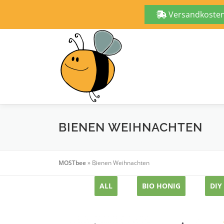
Versandkostenf
Zum
Inhalt
springen
BIENEN WEIHNACHTEN
MOSTbee
»
Bienen Weihnachten
ALL
BIO HONIG
DIY