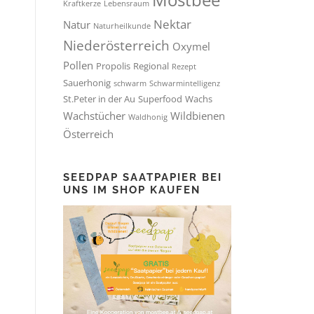
Mostbee
Kraftkerze
Lebensraum
Nektar
Natur
Naturheilkunde
Niederösterreich
Oxymel
Pollen
Propolis
Regional
Rezept
Sauerhonig
schwarm
Schwarmintelligenz
St.Peter in der Au
Superfood
Wachs
Wachstücher
Wildbienen
Waldhonig
Österreich
SEEDPAP SAATPAPIER BEI
UNS IM SHOP KAUFEN