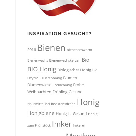
INSPIRATION GESUCHT?
Bienen
2016
bienenschwarm
Bio
Bienenwachs
Bienenwachskerzen
BIO Honig
Biologischer Honig
Bio
Blumen
Oxymel
Bluetenhonig
Blumenwiese
Frohe
Cremehonig
Weihnachten
Frühling
Gesund
Honig
Hausmittel bei Insektenstichen
Honigbiene
Honig ist Gesund
Honig
Imker
zum Frühstück
Imkerei