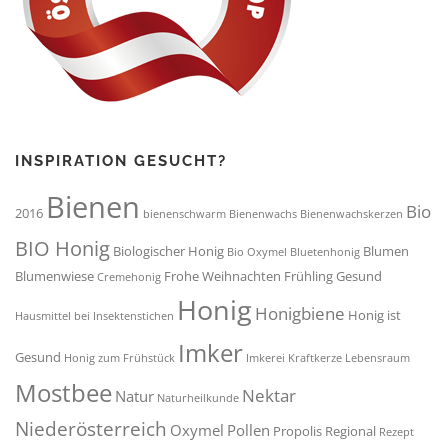
INSPIRATION GESUCHT?
Bienen
Bio
2016
bienenschwarm
Bienenwachs
Bienenwachskerzen
BIO Honig
Biologischer Honig
Blumen
Bio Oxymel
Bluetenhonig
Blumenwiese
Frohe Weihnachten
Frühling
Gesund
Cremehonig
Honig
Honigbiene
Honig ist
Hausmittel bei Insektenstichen
Imker
Gesund
Honig zum Frühstück
Imkerei
Kraftkerze
Lebensraum
Mostbee
Nektar
Natur
Naturheilkunde
Niederösterreich
Oxymel
Pollen
Propolis
Regional
Rezept