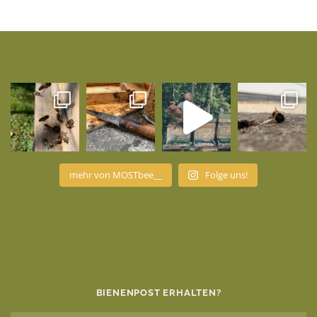
mehr von MOSTbee__
Folge uns!
BIENENPOST ERHALTEN?