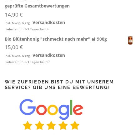
g
e
geprüfte Gesamtbewertungen
l
r
14,90
€
i
P
c
r
Versandkosten
inkl. Mwst. & zzgl.
h
e
Lieferzeit:
in 2-3 Tagen bei dir
e
i
Bio Blütenhonig "schmeckt nach mehr" 🍯 900g
r
s
15,00
€
P
i
r
s
Versandkosten
inkl. Mwst. & zzgl.
e
t
Lieferzeit:
in 2-3 Tagen bei dir
i
:
s
1
w
4
WIE ZUFRIEDEN BIST DU MIT UNSEREM
a
,
SERVICE? GIB UNS EINE BEWERTUNG!
r
9
:
0
1
6
€
,
.
9
0