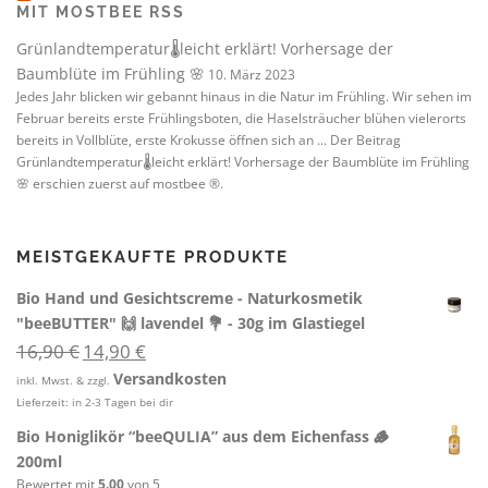
MIT MOSTBEE RSS
Grünlandtemperatur🌡️leicht erklärt! Vorhersage der
Baumblüte im Frühling 🌸
10. März 2023
Jedes Jahr blicken wir gebannt hinaus in die Natur im Frühling. Wir sehen im
Februar bereits erste Frühlingsboten, die Haselsträucher blühen vielerorts
bereits in Vollblüte, erste Krokusse öffnen sich an ... Der Beitrag
Grünlandtemperatur🌡️leicht erklärt! Vorhersage der Baumblüte im Frühling
🌸 erschien zuerst auf mostbee ®.
MEISTGEKAUFTE PRODUKTE
Bio Hand und Gesichtscreme - Naturkosmetik
"beeBUTTER" 🙌 lavendel 💐 - 30g im Glastiegel
U
A
16,90
€
14,90
€
r
k
Versandkosten
inkl. Mwst. & zzgl.
s
t
Lieferzeit:
in 2-3 Tagen bei dir
p
u
r
e
Bio Honiglikör “beeQULIA” aus dem Eichenfass 🪵
ü
l
200ml
n
l
Bewertet mit
5.00
von 5