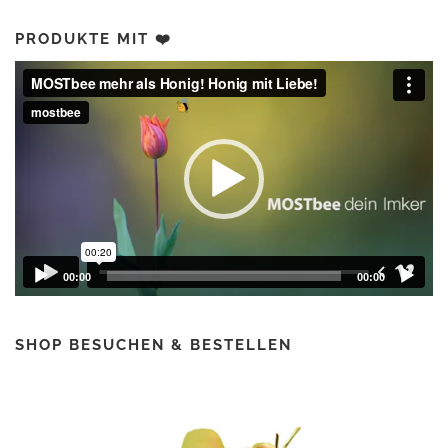
€
PRODUKTE MIT ❤️
Video-
Player
00:00
00:00
SHOP BESUCHEN & BESTELLEN