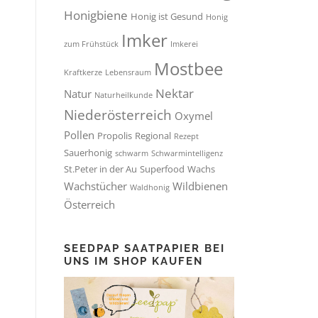
Honigbiene
Honig ist Gesund
Honig
Imker
zum Frühstück
Imkerei
Mostbee
Kraftkerze
Lebensraum
Nektar
Natur
Naturheilkunde
Niederösterreich
Oxymel
Pollen
Propolis
Regional
Rezept
Sauerhonig
schwarm
Schwarmintelligenz
St.Peter in der Au
Superfood
Wachs
Wachstücher
Wildbienen
Waldhonig
Österreich
SEEDPAP SAATPAPIER BEI
UNS IM SHOP KAUFEN