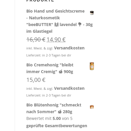
PRODUKTE
Bio Hand und Gesichtscreme
- Naturkosmetik
"beeBUTTER" 🙌 lavendel 💐 - 30g
im Glastiegel
U
A
16,90
€
14,90
€
r
k
Versandkosten
inkl. Mwst. & zzgl.
s
t
Lieferzeit:
in 2-3 Tagen bei dir
p
u
r
e
Bio Cremehonig "bleibt
ü
l
immer Cremig" 🍯 900g
n
l
15,00
€
g
e
Versandkosten
inkl. Mwst. & zzgl.
l
r
Lieferzeit:
in 2-3 Tagen bei dir
i
P
c
r
Bio Blütenhonig "schmeckt
h
e
nach Sommer" 🍯 280g
e
i
Bewertet mit
5.00
von 5
r
s
geprüfte Gesamtbewertungen