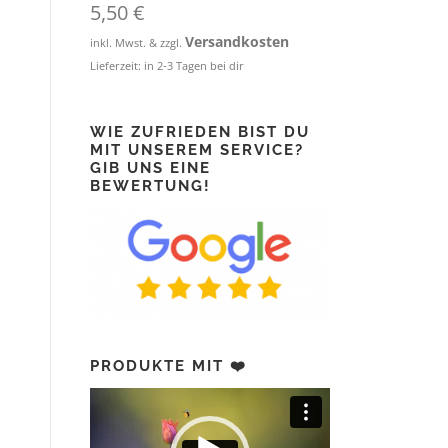
P
i
5,50
€
r
s
Versandkosten
inkl. Mwst. & zzgl.
e
t
Lieferzeit:
in 2-3 Tagen bei dir
i
:
s
1
w
4
WIE ZUFRIEDEN BIST DU
a
,
MIT UNSEREM SERVICE?
r
9
GIB UNS EINE
:
0
BEWERTUNG!
1
6
€
,
.
9
0
€
PRODUKTE MIT ❤️
Video-
Player