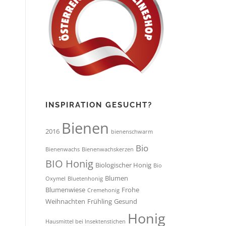
INSPIRATION GESUCHT?
Bienen
2016
bienenschwarm
Bio
Bienenwachs
Bienenwachskerzen
BIO Honig
Biologischer Honig
Bio
Blumen
Oxymel
Bluetenhonig
Blumenwiese
Frohe
Cremehonig
Weihnachten
Frühling
Gesund
Honig
Hausmittel bei Insektenstichen