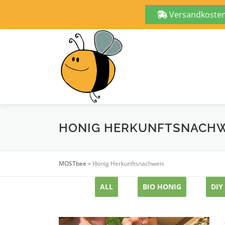
Versandkostenf
Zum
Inhalt
springen
HONIG HERKUNFTSNACHW
MOSTbee
»
Honig Herkunftsnachweis
ALL
BIO HONIG
DIY