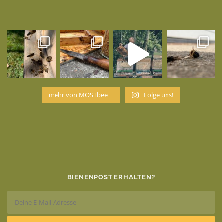
mehr von MOSTbee__
Folge uns!
BIENENPOST ERHALTEN?