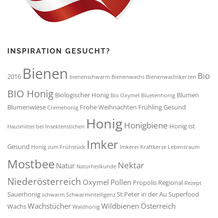
INSPIRATION GESUCHT?
Bienen
Bio
2016
bienenschwarm
Bienenwachs
Bienenwachskerzen
BIO Honig
Biologischer Honig
Blumen
Bio Oxymel
Bluetenhonig
Blumenwiese
Frohe Weihnachten
Frühling
Gesund
Cremehonig
Honig
Honigbiene
Honig ist
Hausmittel bei Insektenstichen
Imker
Gesund
Honig zum Frühstück
Imkerei
Kraftkerze
Lebensraum
Mostbee
Nektar
Natur
Naturheilkunde
Niederösterreich
Oxymel
Pollen
Propolis
Regional
Rezept
Sauerhonig
St.Peter in der Au
Superfood
schwarm
Schwarmintelligenz
Wachstücher
Wildbienen
Österreich
Wachs
Waldhonig