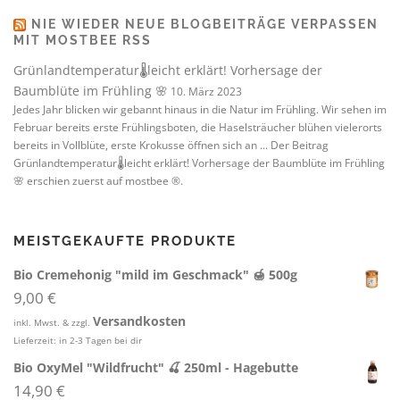
NIE WIEDER NEUE BLOGBEITRÄGE VERPASSEN
MIT MOSTBEE RSS
Grünlandtemperatur🌡️leicht erklärt! Vorhersage der
Baumblüte im Frühling 🌸
10. März 2023
Jedes Jahr blicken wir gebannt hinaus in die Natur im Frühling. Wir sehen im
Februar bereits erste Frühlingsboten, die Haselsträucher blühen vielerorts
bereits in Vollblüte, erste Krokusse öffnen sich an ... Der Beitrag
Grünlandtemperatur🌡️leicht erklärt! Vorhersage der Baumblüte im Frühling
🌸 erschien zuerst auf mostbee ®.
MEISTGEKAUFTE PRODUKTE
Bio Cremehonig "mild im Geschmack" 🍯 500g
9,00
€
Versandkosten
inkl. Mwst. & zzgl.
Lieferzeit:
in 2-3 Tagen bei dir
Bio OxyMel "Wildfrucht" 🍒 250ml - Hagebutte
14,90
€