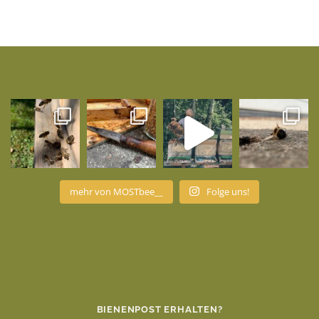
mehr von MOSTbee__
Folge uns!
BIENENPOST ERHALTEN?