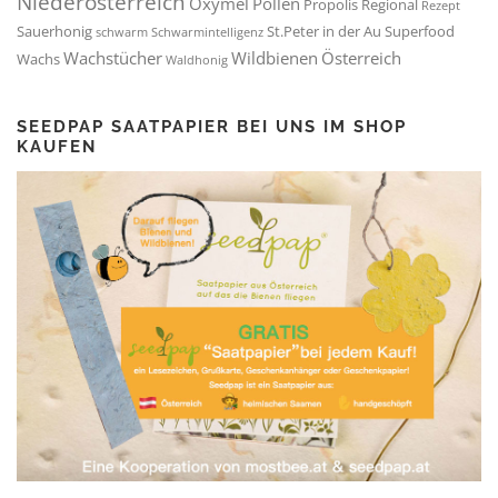
Niederösterreich
Oxymel
Pollen
Propolis
Regional
Rezept
Sauerhonig
St.Peter in der Au
Superfood
schwarm
Schwarmintelligenz
Wachstücher
Wildbienen
Österreich
Wachs
Waldhonig
SEEDPAP SAATPAPIER BEI UNS IM SHOP
KAUFEN