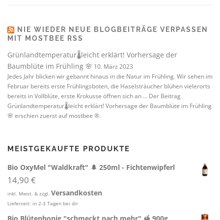
NIE WIEDER NEUE BLOGBEITRÄGE VERPASSEN
MIT MOSTBEE RSS
Grünlandtemperatur🌡️leicht erklärt! Vorhersage der
Baumblüte im Frühling 🌸
10. März 2023
Jedes Jahr blicken wir gebannt hinaus in die Natur im Frühling. Wir sehen im
Februar bereits erste Frühlingsboten, die Haselsträucher blühen vielerorts
bereits in Vollblüte, erste Krokusse öffnen sich an ... Der Beitrag
Grünlandtemperatur🌡️leicht erklärt! Vorhersage der Baumblüte im Frühling
🌸 erschien zuerst auf mostbee ®.
MEISTGEKAUFTE PRODUKTE
Bio OxyMel "Waldkraft" 🌲 250ml - Fichtenwipferl
14,90
€
Versandkosten
inkl. Mwst. & zzgl.
Lieferzeit:
in 2-3 Tagen bei dir
Bio Blütenhonig "schmeckt nach mehr" 🍯 900g