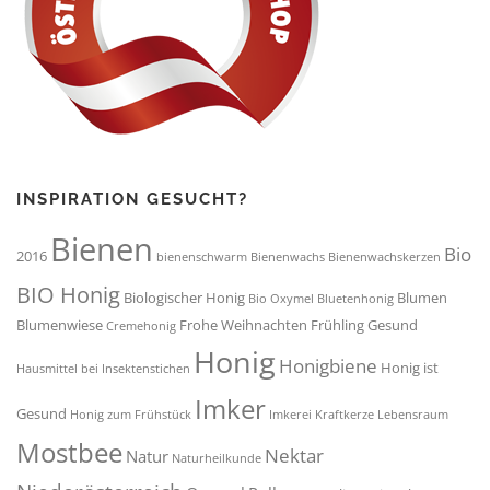
INSPIRATION GESUCHT?
Bienen
Bio
2016
bienenschwarm
Bienenwachs
Bienenwachskerzen
BIO Honig
Biologischer Honig
Blumen
Bio Oxymel
Bluetenhonig
Blumenwiese
Frohe Weihnachten
Frühling
Gesund
Cremehonig
Honig
Honigbiene
Honig ist
Hausmittel bei Insektenstichen
Imker
Gesund
Honig zum Frühstück
Imkerei
Kraftkerze
Lebensraum
Mostbee
Nektar
Natur
Naturheilkunde