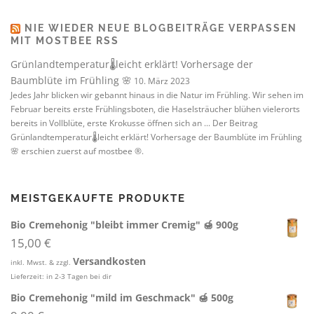
NIE WIEDER NEUE BLOGBEITRÄGE VERPASSEN
MIT MOSTBEE RSS
Grünlandtemperatur🌡️leicht erklärt! Vorhersage der
Baumblüte im Frühling 🌸
10. März 2023
Jedes Jahr blicken wir gebannt hinaus in die Natur im Frühling. Wir sehen im
Februar bereits erste Frühlingsboten, die Haselsträucher blühen vielerorts
bereits in Vollblüte, erste Krokusse öffnen sich an ... Der Beitrag
Grünlandtemperatur🌡️leicht erklärt! Vorhersage der Baumblüte im Frühling
🌸 erschien zuerst auf mostbee ®.
MEISTGEKAUFTE PRODUKTE
Bio Cremehonig "bleibt immer Cremig" 🍯 900g
15,00
€
Versandkosten
inkl. Mwst. & zzgl.
Lieferzeit:
in 2-3 Tagen bei dir
Bio Cremehonig "mild im Geschmack" 🍯 500g