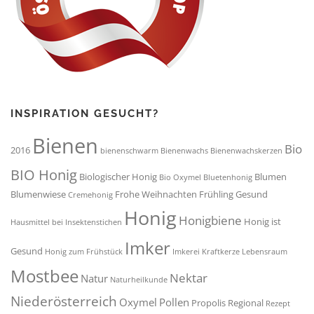
INSPIRATION GESUCHT?
Bienen
Bio
2016
bienenschwarm
Bienenwachs
Bienenwachskerzen
BIO Honig
Biologischer Honig
Blumen
Bio Oxymel
Bluetenhonig
Blumenwiese
Frohe Weihnachten
Frühling
Gesund
Cremehonig
Honig
Honigbiene
Honig ist
Hausmittel bei Insektenstichen
Imker
Gesund
Honig zum Frühstück
Imkerei
Kraftkerze
Lebensraum
Mostbee
Nektar
Natur
Naturheilkunde
Niederösterreich
Oxymel
Pollen
Propolis
Regional
Rezept