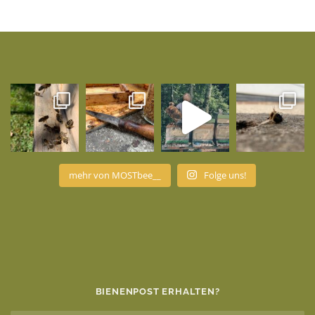
mehr von MOSTbee__
Folge uns!
BIENENPOST ERHALTEN?