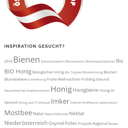
INSPIRATION GESUCHT?
Bienen
Bio
2016
bienenschwarm
Bienenwachs
Bienenwachskerzen
BIO Honig
Biologischer Honig
Blumen
Bio Oxymel
Bluetenhonig
Blumenwiese
Frohe Weihnachten
Frühling
Gesund
Cremehonig
Honig
Honigbiene
Honig ist
Hausmittel bei Insektenstichen
Imker
Gesund
Honig zum Frühstück
Imkerei
Kraftkerze
Lebensraum
Mostbee
Nektar
Natur
Naturheilkunde
Niederösterreich
Oxymel
Pollen
Propolis
Regional
Rezept