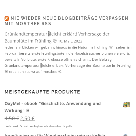
NIE WIEDER NEUE BLOGBEITRÄGE VERPASSEN
MIT MOSTBEE RSS
Grünlandtemperatur🌡️leicht erklärt! Vorhersage der
Baumblüte im Frühling 🌸
10. März 2023
Jedes Jahr blicken wir gebannt hinaus in die Natur im Frühling. Wir sehen im
Februar bereits erste Frühlingsboten, die Haselsträucher blühen vielerorts
bereits in Vollblüte, erste Krokusse öffnen sich an ... Der Beitrag
Grünlandtemperatur🌡️leicht erklärt! Vorhersage der Baumblüte im Frühling
🌸 erschien zuerst auf mostbee ®.
MEISTGEKAUFTE PRODUKTE
OxyMel - ebook "Geschichte, Anwendung und
Wirkung" 📔
U
A
4,50
€
2,50
€
r
k
Lieferzeit:
Sofort verfügbar als download (.pdf)
s
t
p
u
Imprägnierung für Wanderschuhe rein natürlich -