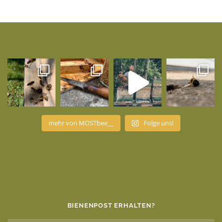
mehr von MOSTbee__
Folge uns!
BIENENPOST ERHALTEN?