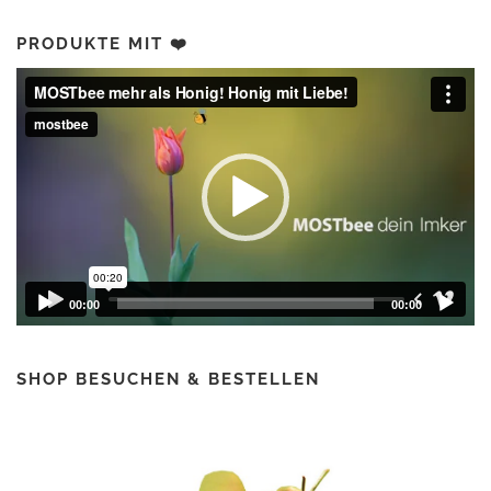
0
r
0
:
0
PRODUKTE MIT ❤️
€
1
Video-
1
€
Player
,
.
9
0
€
00:00
00:00
SHOP BESUCHEN & BESTELLEN