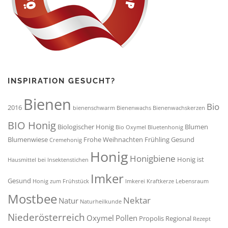
INSPIRATION GESUCHT?
Bienen
Bio
2016
bienenschwarm
Bienenwachs
Bienenwachskerzen
BIO Honig
Biologischer Honig
Blumen
Bio Oxymel
Bluetenhonig
Blumenwiese
Frohe Weihnachten
Frühling
Gesund
Cremehonig
Honig
Honigbiene
Honig ist
Hausmittel bei Insektenstichen
Imker
Gesund
Honig zum Frühstück
Imkerei
Kraftkerze
Lebensraum
Mostbee
Nektar
Natur
Naturheilkunde
Niederösterreich
Oxymel
Pollen
Propolis
Regional
Rezept