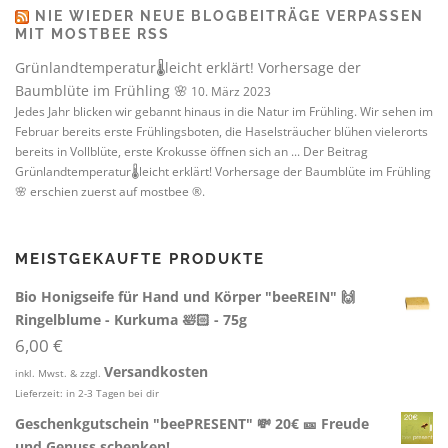
NIE WIEDER NEUE BLOGBEITRÄGE VERPASSEN
MIT MOSTBEE RSS
Grünlandtemperatur🌡️leicht erklärt! Vorhersage der
Baumblüte im Frühling 🌸
10. März 2023
Jedes Jahr blicken wir gebannt hinaus in die Natur im Frühling. Wir sehen im
Februar bereits erste Frühlingsboten, die Haselsträucher blühen vielerorts
bereits in Vollblüte, erste Krokusse öffnen sich an ... Der Beitrag
Grünlandtemperatur🌡️leicht erklärt! Vorhersage der Baumblüte im Frühling
🌸 erschien zuerst auf mostbee ®.
MEISTGEKAUFTE PRODUKTE
Bio Honigseife für Hand und Körper "beeREIN" 🙌
Ringelblume - Kurkuma 🛀🏻 - 75g
6,00
€
Versandkosten
inkl. Mwst. & zzgl.
Lieferzeit:
in 2-3 Tagen bei dir
Geschenkgutschein "beePRESENT" 💸 20€ 🎫 Freude
und Genuss schenken!