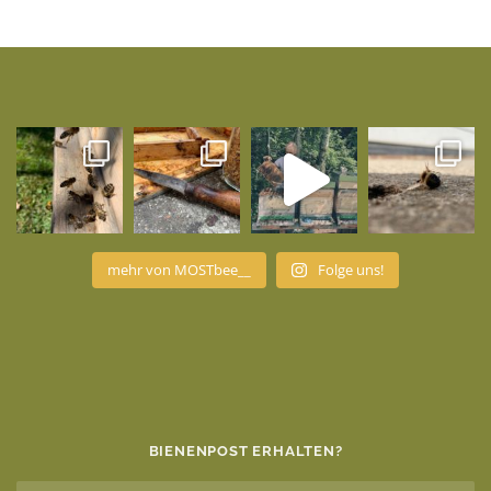
mehr von MOSTbee__
Folge uns!
BIENENPOST ERHALTEN?